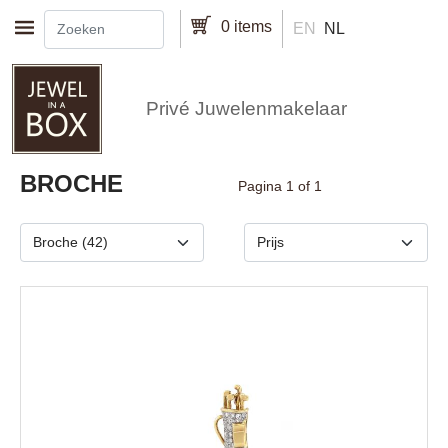
Overslaan en naar de inhoud gaan
0 items
EN
NL
Privé Juwelenmakelaar
Pagination
BROCHE
Pagina 1 of 1
Type
Price