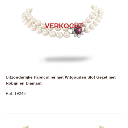
Uitzonderlijke Parelcollier met Witgouden Slot Gezet met
Robijn en Diamant
Ref: 19248