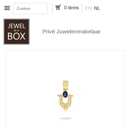
Overslaan en naar de inhoud gaan
0 items
EN
NL
Privé Juwelenmakelaar