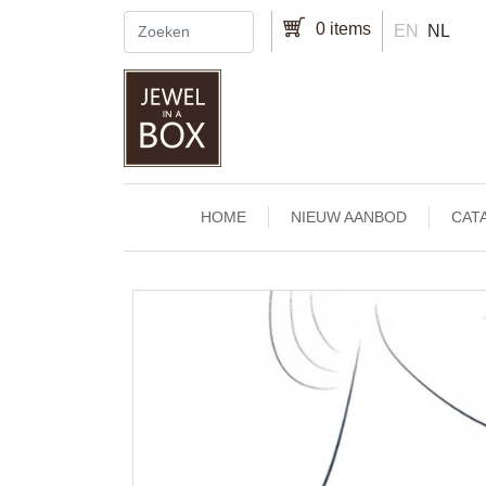
Overslaan en naar de inhoud gaan
0 items
EN
NL
Main navigation
HOME
NIEUW AANBOD
CAT