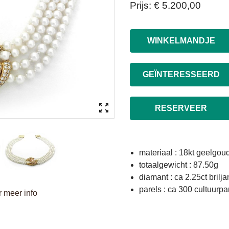
Prijs
€ 5.200,00
WINKELMANDJE
GEÏNTERESSEERD
RESERVEER
materiaal : 18kt geelgou
totaalgewicht : 87.50g
diamant : ca 2.25ct brilj
parels : ca 300 cultuurp
 meer info