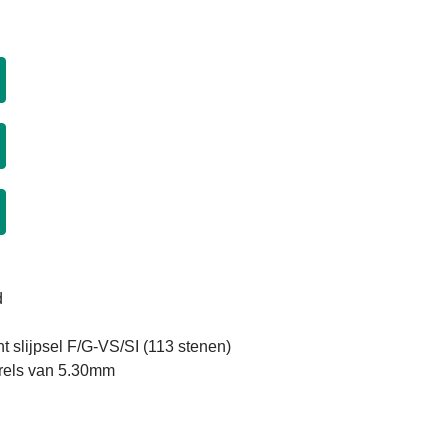
d
ant slijpsel F/G-VS/SI (113 stenen)
arels van 5.30mm