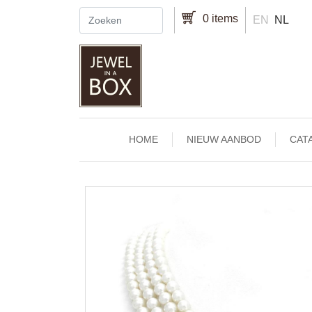
Overslaan en naar de inhoud gaan
0 items
EN
NL
Main navigation
HOME
NIEUW AANBOD
CAT