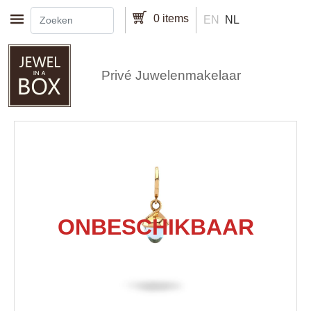
Overslaan en naar de inhoud gaan
0 items
EN
NL
Privé Juwelenmakelaar