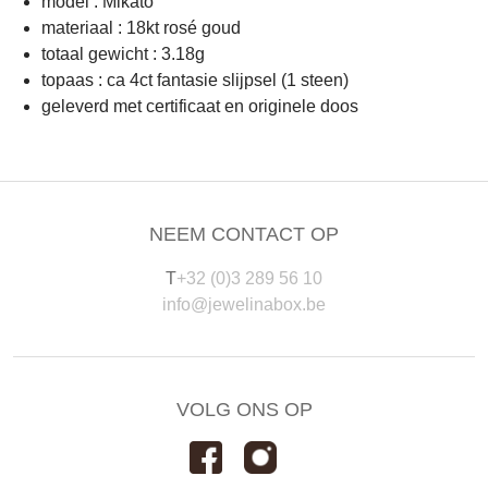
model : Mikato
materiaal : 18kt rosé goud
totaal gewicht : 3.18g
topaas : ca 4ct fantasie slijpsel (1 steen)
geleverd met certificaat en originele doos
NEEM CONTACT OP
T
+32 (0)3 289 56 10
info@jewelinabox.be
VOLG ONS OP