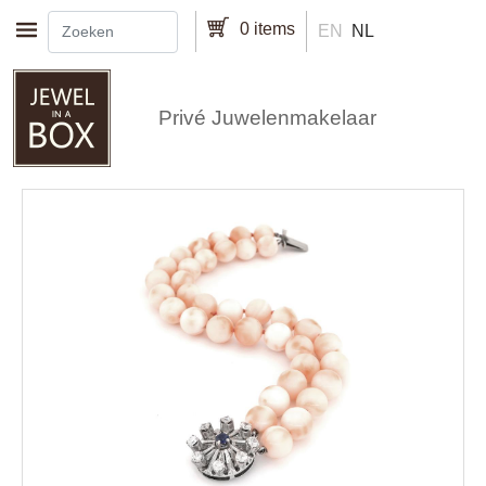
Overslaan en naar de inhoud gaan
0 items
EN
NL
Privé Juwelenmakelaar