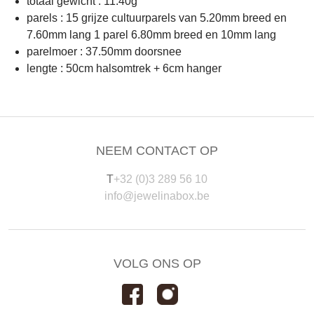
totaal gewicht : 11.40g
parels : 15 grijze cultuurparels van 5.20mm breed en
7.60mm lang 1 parel 6.80mm breed en 10mm lang
parelmoer : 37.50mm doorsnee
lengte : 50cm halsomtrek + 6cm hanger
NEEM CONTACT OP
T
+32 (0)3 289 56 10
info@jewelinabox.be
VOLG ONS OP