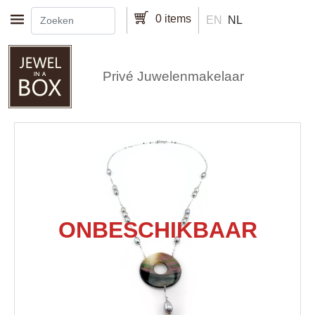
Overslaan en naar de inhoud gaan
0 items
EN
NL
Privé Juwelenmakelaar